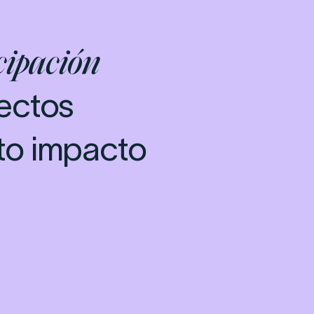
cipación
ectos
to impacto