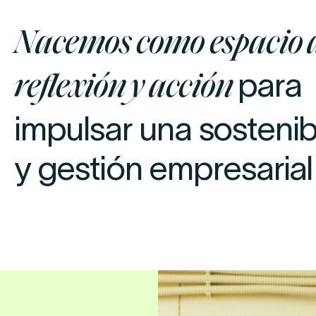
Nacemos como espacio 
para
reflexión y acción
impulsar una sostenib
d
 inspiradoras
y gestión empresarial 
abilidad
rial