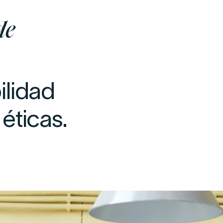
de
ilidad
e
éticas.