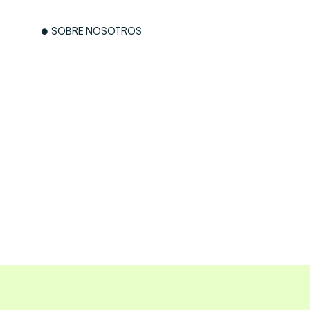
SOBRE NOSOTROS
Acciones
respons
empresa