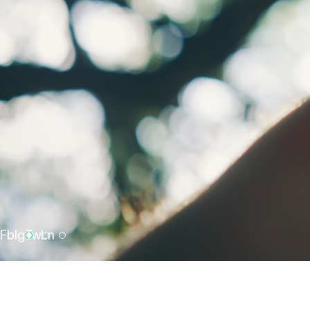
Fb
Ig
Tw
Ln